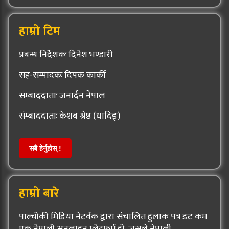
हाम्रो टिम
प्रबन्ध निर्देशकः दिनेश भण्डारी
सह-सम्पादकः दिपक कार्की
संम्बाददाताः जनार्दन नेपाल
संम्बाददाताः केशब श्रेष्ठ (धादिङ्)
सबै हेर्नुहोस् !
हाम्रो बारे
पाल्चोकी मिडिया नेटर्वक द्वारा संचालित हुलाक पत्र डट कम
एक नेपाली अनलाइन प्लेटफर्म हो, जसले नेपाली