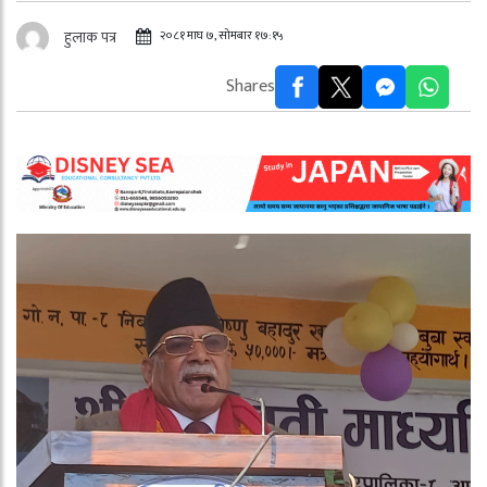
२०८१ माघ ७, सोमबार १७:१५
हुलाक पत्र
Shares