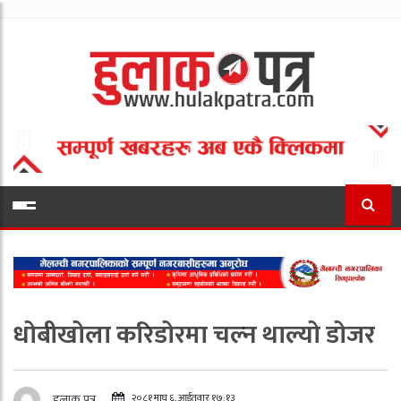
धोबीखोला करिडोरमा चल्‍न थाल्यो डोजर
२०८१ माघ ६, आईतवार १७:१३
हुलाक पत्र