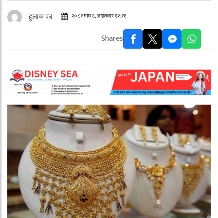
२०८१ माघ ६, आईतवार १२:११
हुलाक पत्र
Shares