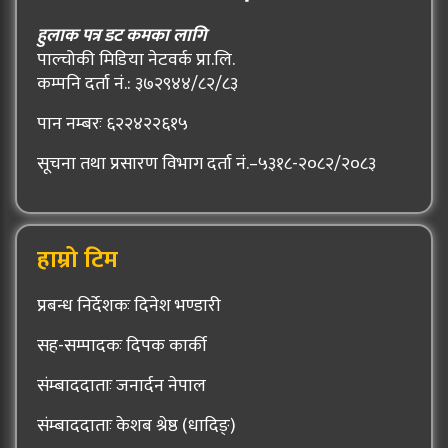
हुलाक पत्र डट कमका लागि
पाल्चोकी मिडिया नेटवर्क प्रा.लि.
कम्पनि दर्ता नं.: ३७२९४४/८२/८३
पान नम्बरः ६२२४२२६१५
सूचना तथा प्रसारण विभाग दर्ता नं.–५३१८-२०८२/२०८३
हाम्रो टिम
प्रबन्ध निर्देशकः दिनेश भण्डारी
सह-सम्पादकः दिपक कार्की
संम्बाददाताः जनार्दन नेपाल
संम्बाददाताः केशब श्रेष्ठ (धादिङ्)