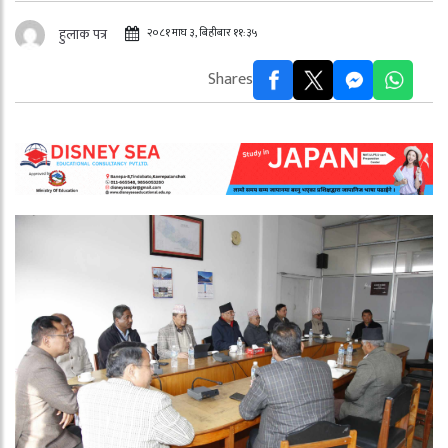
२०८१ माघ ३, बिहीबार ११:३५
हुलाक पत्र
Shares