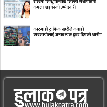
रास्वपा सिन्धुपाल्चोक जिल्ला सभापतिमा
कमला खड्काको उम्मेदवारी
काठमाडौं ट्राफिक प्रहरीले कबाडी
व्यवसायीलाई अनावश्यक दुःख दिएको आरोप