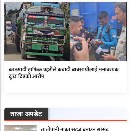
काठमाडौं ट्राफिक प्रहरीले कबाडी व्यवसायीलाई अनावश्यक
दुःख दिएको आरोप
ताजा अपडेट
तातोपानी नाका सहज बनाउन सांसद