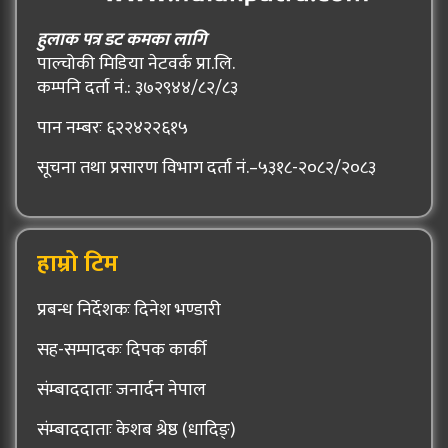
हुलाक पत्र डट कमका लागि
पाल्चोकी मिडिया नेटवर्क प्रा.लि.
कम्पनि दर्ता नं.: ३७२९४४/८२/८३
पान नम्बरः ६२२४२२६१५
सूचना तथा प्रसारण विभाग दर्ता नं.–५३१८-२०८२/२०८३
हाम्रो टिम
प्रबन्ध निर्देशकः दिनेश भण्डारी
सह-सम्पादकः दिपक कार्की
संम्बाददाताः जनार्दन नेपाल
संम्बाददाताः केशब श्रेष्ठ (धादिङ्)