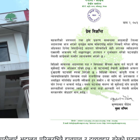
्रिपाठीलाई अदालत परिसरभित्रै हातपात र दुव्र्यवहार गरेको घटनाप