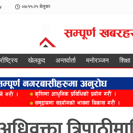
y
०७:५५:२७
बेलुका
्राष्ट्रिय
खेलकुद
अन्तर्वार्ता
मनोरञ्जन
शिक्षा
्ठ अधिवक्ता त्रिपाठीमा