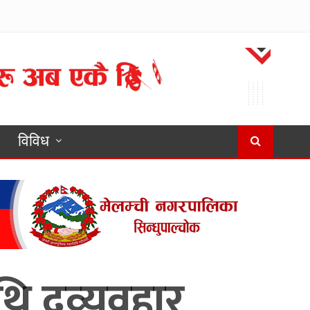
विविध
थि दुव्र्यवहार