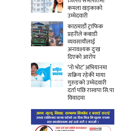
जिल्ला सभापतिमा
कमला खड्काको
उम्मेदवारी
काठमाडौं ट्राफिक
प्रहरीले कबाडी
व्यवसायीलाई
अनावश्यक दुःख
दिएको आरोप
‘नो भोट’ अभियानमा
सक्रिय रहेकी माया
गुरुङको उम्मेदवारी
दर्ता पछि रास्वपा सि.पा
विवादमा