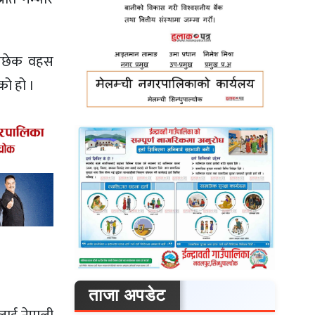
ुनछेक वहस
को हो ।
ताजा अपडेट