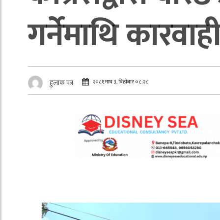
गर्नेमाथि कारवा
२०८१ माघ ३, बिहीबार ०८:२८
हुलाक पत्र