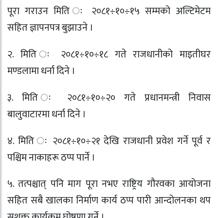
पूरा गराउन मिति ः २०८१÷१०÷१५ सम्मको अल्टिमेटम
सहित ज्ञापनपत्र बुझाउने ।
२. मिति ः २०८१÷१०÷१८ गते राजधानीको माइतीघर
मण्डलामा धर्ना दिने ।
३. मिति ः २०८१÷१०÷२० गते प्रधानमन्त्री निवास
बालुवाटारमा धर्ना दिने ।
४. मिति ः २०८१÷१०÷२१ देखि राजधानी प्रवेश गर्ने पूर्व र
पश्चिम नाकाहरू ठप्प पार्ने ।
५. तत्पश्चात् पनि माग पूरा नभए राष्ट्रिय गौरवका आयोजना
सहित सबै खालका निर्माण कार्य ठप्प पारी आन्दोलनका थप
सशक्त कार्यक्रम घोषणा गर्ने ।