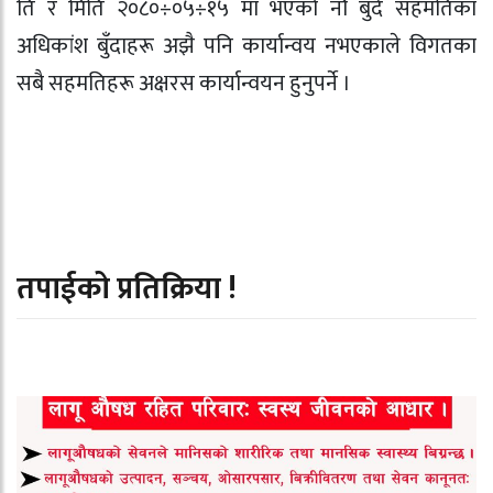
ति र मिति २०८०÷०५÷१५ मा भएको नौ बुँदे सहमतिका
अधिकांश बुँदाहरू अझै पनि कार्यान्वय नभएकाले विगतका
सबै सहमतिहरू अक्षरस कार्यान्वयन हुनुपर्ने ।
तपाईको प्रतिक्रिया !