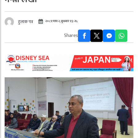
२०८१ माघ २, बुधबार १३:२५
हुलाक पत्र
Shares