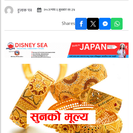
२०८१ माघ २, बुधबार ११:३४
हुलाक पत्र
Shares