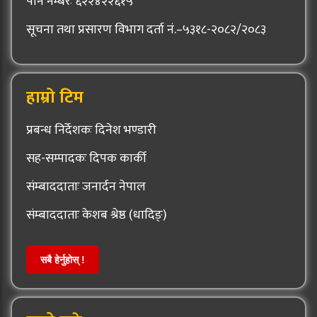
पान नम्बरः ६२२४२२६१५
सूचना तथा प्रसारण विभाग दर्ता नं.–५३१८-२०८२/२०८३
हाम्रो टिम
प्रबन्ध निर्देशकः दिनेश भण्डारी
सह-सम्पादकः दिपक कार्की
संम्बाददाताः जनार्दन नेपाल
संम्बाददाताः केशब श्रेष्ठ (धादिङ्)
सबै हेर्नुहोस् !