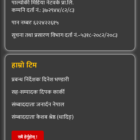
पाल्चोकी मिडिया नेटवर्क प्रा.लि.
कम्पनि दर्ता नं.: ३७२९४४/८२/८३
पान नम्बरः ६२२४२२६१५
सूचना तथा प्रसारण विभाग दर्ता नं.–५३१८-२०८२/२०८३
हाम्रो टिम
प्रबन्ध निर्देशकः दिनेश भण्डारी
सह-सम्पादकः दिपक कार्की
संम्बाददाताः जनार्दन नेपाल
संम्बाददाताः केशब श्रेष्ठ (धादिङ्)
सबै हेर्नुहोस् !