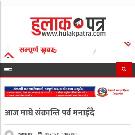
आज माघे संक्रान्ति पर्व मनाइँदै
२०८१ माघ १, मंगलवार ०६:५६
हुलाक पत्र