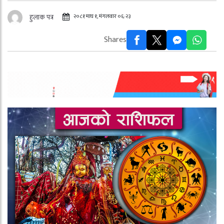
२०८१ माघ १, मंगलवार ०६:२३
हुलाक पत्र
Shares