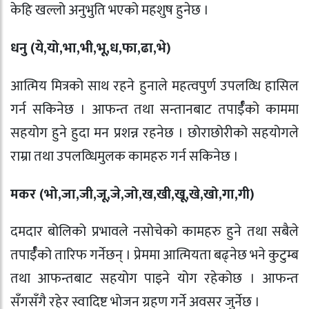
केहि खल्लो अनुभुति भएको महशुष हुनेछ ।
धनु (ये
,
यो
,
भा
,
भी
,
भू
,
ध
,
फा
,
ढा
,
भे)
आत्मिय मित्रको साथ रहने हुनाले महत्वपुर्ण उपलव्धि हासिल
गर्न सकिनेछ । आफन्त तथा सन्तानबाट तपार्ईँको काममा
सहयोग हुने हुदा मन प्रशन्न रहनेछ । छोराछोरीको सहयोगले
राम्रा तथा उपलव्धिमुलक कामहरु गर्न सकिनेछ ।
मकर (भो
,
जा
,
जी
,
जू
,
जे
,
जो
,
ख
,
खी
,
खू
,
खे
,
खो
,
गा
,
गी)
दमदार बोलिको प्रभावले नसोचेको कामहरु हुने तथा सबैले
तपार्ईँको तारिफ गर्नेछन् । प्रेममा आत्मियता बढ्नेछ भने कुटुम्ब
तथा आफन्तबाट सहयोग पाइने योग रहेकोछ । आफन्त
सँगसँगै रहेर स्वादिष्ट भोजन ग्रहण गर्ने अवसर जुर्नेछ ।