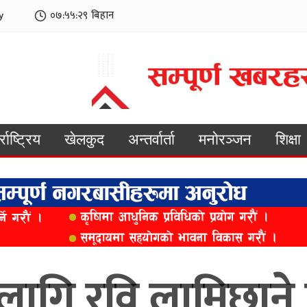
y
०७:५५:३१
बिहान
्राष्ट्रिय
खेलकुद
अन्तर्वार्ता
मनोरञ्जन
शिक्षा
ागि रवि लामिछाने 