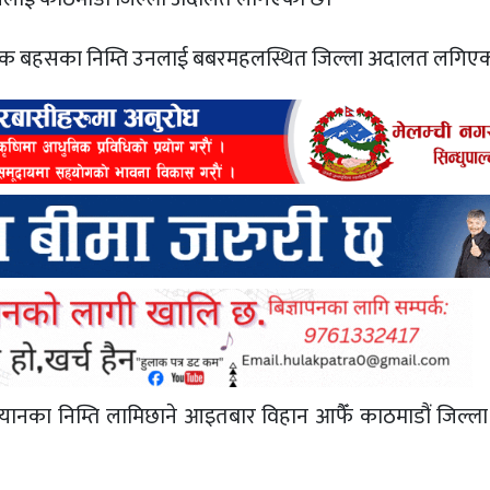
छेक बहसका निम्ति उनलाई बबरमहलस्थित जिल्ला अदालत लगिएक
ा बयानका निम्ति लामिछाने आइतबार विहान आफैँ काठमाडौं जिल्