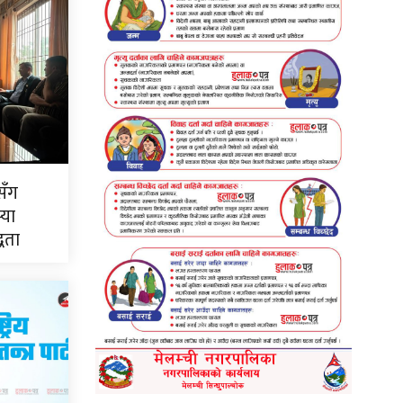
सँग
्या
्धता