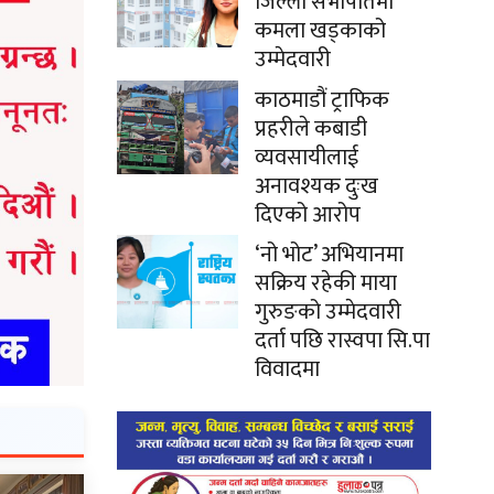
जिल्ला सभापतिमा
कमला खड्काको
उम्मेदवारी
काठमाडौं ट्राफिक
प्रहरीले कबाडी
व्यवसायीलाई
अनावश्यक दुःख
दिएको आरोप
‘नो भोट’ अभियानमा
सक्रिय रहेकी माया
गुरुङको उम्मेदवारी
दर्ता पछि रास्वपा सि.पा
विवादमा