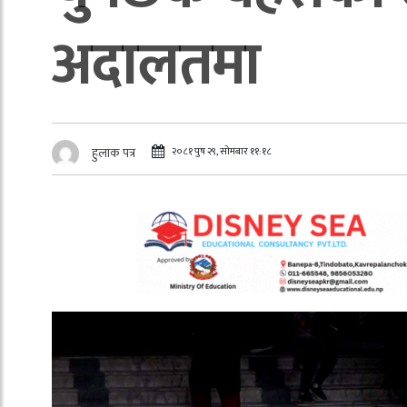
अदालतमा
२०८१ पुष २९, सोमबार ११:१८
हुलाक पत्र