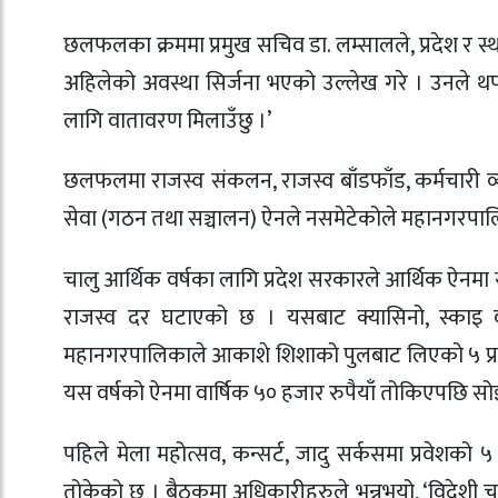
छलफलका क्रममा प्रमुख सचिव डा. लम्सालले, प्रदेश र
अहिलेको अवस्था सिर्जना भएको उल्लेख गरे । उनले थप्दै
लागि वातावरण मिलाउँछु ।’
छलफलमा राजस्व संकलन, राजस्व बाँडफाँड, कर्मचारी व्य
सेवा (गठन तथा सञ्चालन) ऐनले नसमेटेकोले महानगरपाल
चालु आर्थिक वर्षका लागि प्रदेश सरकारले आर्थिक ऐनमा संश
राजस्व दर घटाएको छ । यसबाट क्यासिनो, स्काइ व
महानगरपालिकाले आकाशे शिशाको पुलबाट लिएको ५ प्रतिशत
यस वर्षको ऐनमा वार्षिक ५० हजार रुपैयाँ तोकिएपछि सो
पहिले मेला महोत्सव, कन्सर्ट, जादु सर्कसमा प्रवेशको
तोकेको छ । बैठकमा अधिकारीहरुले भन्नुभयो, ‘विदेशी चलचित