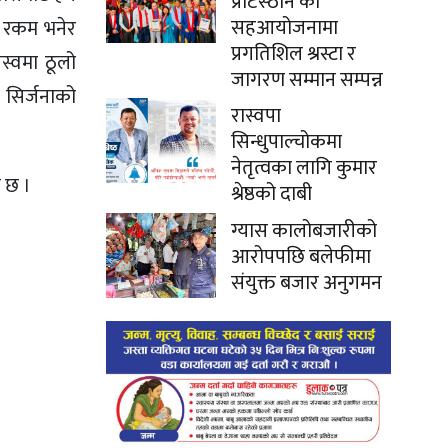
प्रटिस्ठान को
सहआयोजनामा
ी रकम भनेर
प्रगतिशिल श्रस्टा र
स्वमा ठूलो
जागरण सम्मान सम्पन्न
 सिर्जनाको
रास्वपा
सिन्धुपाल्चोकमा
नेतृत्वका लागि कुमार
ो छ ।
श्रेष्ठको दाबी
ग्यास कालोबजारीको
आरोपपछि बलेफीमा
संयुक्त बजार अनुगमन