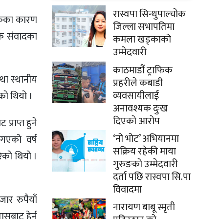
रास्वपा सिन्धुपाल्चोक
सकेका कारण
जिल्ला सभापतिमा
तिक संवादका
कमला खड्काको
उम्मेदवारी
काठमाडौं ट्राफिक
था स्थानीय
प्रहरीले कबाडी
व्यवसायीलाई
को थियो ।
अनावश्यक दुःख
दिएको आरोप
्राप्त हुने
‘नो भोट’ अभियानमा
गएको वर्ष
सक्रिय रहेकी माया
ेको थियो ।
गुरुङको उम्मेदवारी
दर्ता पछि रास्वपा सि.पा
विवादमा
ार रुपैयाँ
नारायण बाबू स्मृती
ासबाट हेर्न