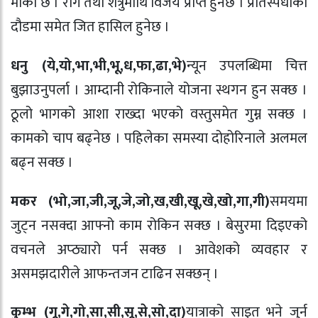
मौका छ । रोग तथा शत्रुमाथि विजय प्राप्त हुनेछ । प्रतिस्पर्धाको
दौडमा समेत जित हासिल हुनेछ ।
धनु (ये
,
यो
,
भा
,
भी
,
भू
,
ध
,
फा
,
ढा
,
भे)
न्यून उपलब्धिमा चित्त
बुझाउनुपर्ला । आम्दानी रोकिनाले योजना स्थगन हुन सक्छ ।
ठूलो भागको आशा राख्दा भएको वस्तुसमेत गुम्न सक्छ ।
कामको चाप बढ्नेछ । पहिलेका समस्या दोहोरिनाले अलमल
बढ्न सक्छ ।
मकर (भो
,
जा
,
जी
,
जू
,
जे
,
जो
,
ख
,
खी
,
खू
,
खे
,
खो
,
गा
,
गी)
समयमा
जुट्न नसक्दा आफ्नो काम रोकिन सक्छ । बेसुरमा दिइएको
वचनले अप्ठ्यारो पर्न सक्छ । आवेशको व्यवहार र
असमझदारीले आफन्तजन टाढिन सक्छन् ।
कुम्भ (गू
,
गे
,
गो
,
सा
,
सी
,
सू
,
से
,
सो
,
दा)
यात्राको साइत भने जुर्न