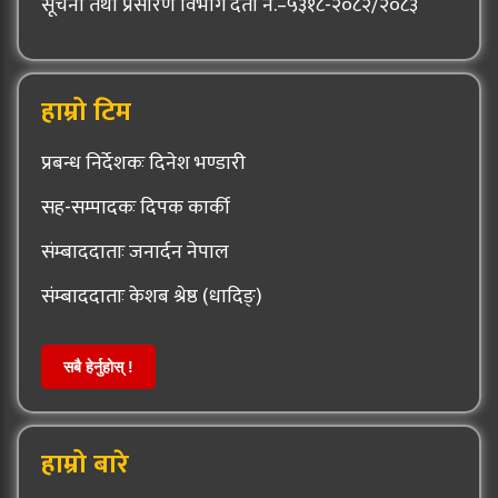
सूचना तथा प्रसारण विभाग दर्ता नं.–५३१८-२०८२/२०८३
हाम्रो टिम
प्रबन्ध निर्देशकः दिनेश भण्डारी
सह-सम्पादकः दिपक कार्की
संम्बाददाताः जनार्दन नेपाल
संम्बाददाताः केशब श्रेष्ठ (धादिङ्)
सबै हेर्नुहोस् !
हाम्रो बारे