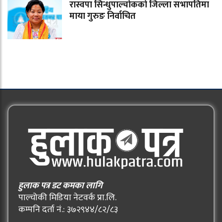
रास्वपा सिन्धुपाल्चोकको जिल्ला सभापतिमा
माया गुरुङ निर्वाचित
हुलाक पत्र डट कमका लागि
पाल्चोकी मिडिया नेटवर्क प्रा.लि.
कम्पनि दर्ता नं.: ३७२९४४/८२/८३