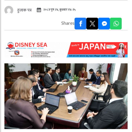
२०८१ पुष २४, बुधबार १४:२५
हुलाक पत्र
Shares