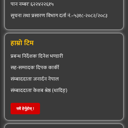
पान नम्बरः ६२२४२२६१५
सूचना तथा प्रसारण विभाग दर्ता नं.–५३१८-२०८२/२०८३
हाम्रो टिम
प्रबन्ध निर्देशकः दिनेश भण्डारी
सह-सम्पादकः दिपक कार्की
संम्बाददाताः जनार्दन नेपाल
संम्बाददाताः केशब श्रेष्ठ (धादिङ्)
सबै हेर्नुहोस् !