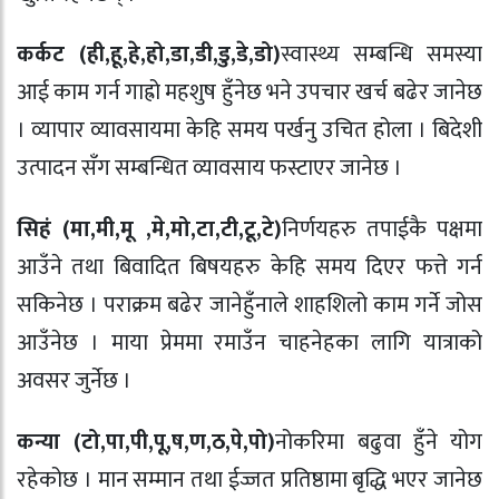
कर्कट (ही
,
हू
,
हे
,
हो
,
डा
,
डी
,
डु
,
डे
,
डो)
स्वास्थ्य सम्बन्धि समस्या
आई काम गर्न गाह्रो महशुष हुँनेछ भने उपचार खर्च बढेर जानेछ
। व्यापार व्यावसायमा केहि समय पर्खनु उचित होला । बिदेशी
उत्पादन सँग सम्बन्धित व्यावसाय फस्टाएर जानेछ ।
सिहं (मा
,
मी
,
मू
,
मे
,
मो
,
टा
,
टी
,
टू
,
टे)
निर्णयहरु तपाईकै पक्षमा
आउँने तथा बिवादित बिषयहरु केहि समय दिएर फत्ते गर्न
सकिनेछ । पराक्रम बढेर जानेहुँनाले शाहशिलो काम गर्ने जोस
आउँनेछ । माया प्रेममा रमाउँन चाहनेहका लागि यात्राको
अवसर जुर्नेछ ।
कन्या (टो
,
पा
,
पी
,
पू
,
ष
,
ण
,
ठ
,
पे
,
पो)
नोकरिमा बढुवा हुँने योग
रहेकोछ । मान सम्मान तथा ईज्जत प्रतिष्ठामा बृद्धि भएर जानेछ