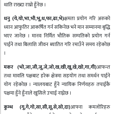
थाति राख्दा राम्रो हुँनेछ ।
धनु (ये
,
यो
,
भा
,
भी
,
भू
,
ध
,
फा
,
ढा
,
भे)
क्षमता प्रयोग गरि अरुको
ध्यान आफुतिर आकर्षित गर्न सकिनेछ भने मान सम्मानमा बृद्धि
भएर जानेछ । मानव निर्मित भौतिक सम्पतिको प्रयोग गर्न
पाईने तथा बिलाशि जीवन ब्यातित गरि रमाउँने समय रहेकोछ
।
मकर (भो
,
जा
,
जी
,
जू
,
जे
,
जो
,
ख
,
खी
,
खू
,
खे
,
खो
,
गा
,
गी)
आफन्त
तथा मावलि पक्षबाट हरेक क्षेत्रमा सहयोग तथा समर्थन पाईने
योग रहेकोछ । न्यालयबाट हुँने न्यायिक निर्णयहरु तपाईकै
पक्षमा हुँने हुँनाले खुसिले उचाई नाघ्नेछ ।
कुम्भ (गू
,
गे
,
गो
,
सा
,
सी
,
सू
,
से
,
सो
,
दा)
आफ्ना कमजोरिहरु