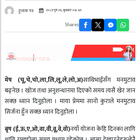
२०८१ पुष २४, बुधबार ०७:४९
हुलाक पत्र
Shares
मेष (चू
,
चे
,
चो
,
ला
,
लि
,
लू
,
ले
,
लो
,
अ)
साथिभाईसँग मनमुटाव
बढ्नेछ । खोज तथा अनुशन्धानमा दिएको समय त्यसै खेर जान
सक्छ ध्यान दिनुहोला । माया प्रेममा सानो कुराले मनमुटाव
सिर्जना हुँन सक्छ ध्यान दिनुहोला ।
बृष (ई
,
ऊ
,
ए
,
ओ
,
वा
,
वी
,
वू
,
वे
,
वो)
नयाँ योजना केहि दिनका लागि
थाति राख्नुहोला समय मध्यम रहेकोछ । आसा देखाउनेहरुलेनै