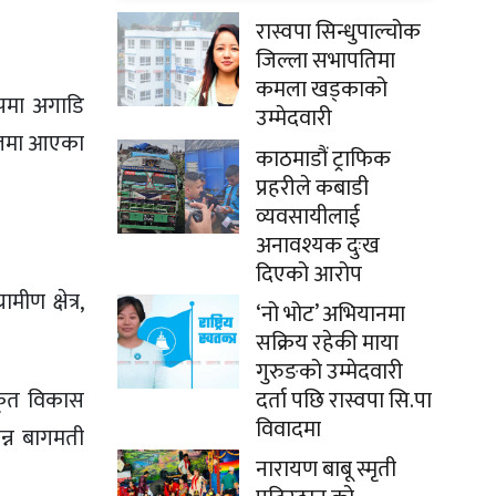
रास्वपा सिन्धुपाल्चोक
जिल्ला सभापतिमा
कमला खड्काको
ुपमा अगाडि
उम्मेदवारी
छलफलमा आएका
काठमाडौं ट्राफिक
प्रहरीले कबाडी
व्यवसायीलाई
अनावश्यक दुःख
दिएको आरोप
ीण क्षेत्र,
‘नो भोट’ अभियानमा
सक्रिय रहेकी माया
गुरुङको उम्मेदवारी
दर्ता पछि रास्वपा सि.पा
ीकृत विकास
विवादमा
न्न बागमती
नारायण बाबू स्मृती