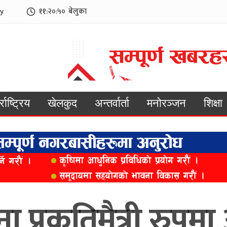
y
११:२०:५२
बेलुका
्राष्ट्रिय
खेलकुद
अन्तर्वार्ता
मनोरञ्जन
शिक्षा
ा प्रकृतिमैत्री रुपम