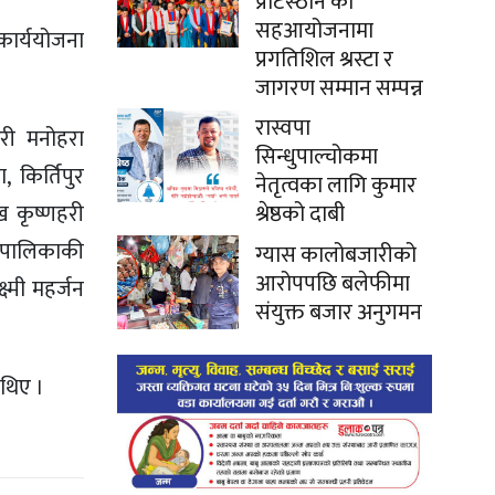
प्रटिस्ठान को
सहआयोजनामा
ार्ययोजना
प्रगतिशिल श्रस्टा र
जागरण सम्मान सम्पन्न
रास्वपा
वरी मनोहरा
सिन्धुपाल्चोकमा
 किर्तिपुर
नेतृत्वका लागि कुमार
श्रेष्ठको दाबी
ख कृष्णहरी
गरपालिकाकी
ग्यास कालोबजारीको
आरोपपछि बलेफीमा
्मी महर्जन
संयुक्त बजार अनुगमन
 थिए ।