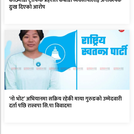
काठमाडौं ट्राफिक प्रहरीले कबाडी व्यवसायीलाई अनावश्यक
दुःख दिएको आरोप
‘नो भोट’ अभियानमा सक्रिय रहेकी माया गुरुङको उम्मेदवारी
दर्ता पछि रास्वपा सि.पा विवादमा