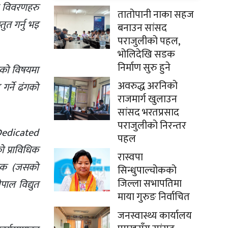
ा विवरणहरु
तातोपानी नाका सहज
ुत गर्नु भइ
बनाउन सांसद
पराजुलीको पहल,
भोलिदेखि सडक
निर्माण सुरु हुने
रुको विषयमा
अवरुद्ध अरनिको
गर्ने ढंगको
राजमार्ग खुलाउन
सांसद भरतप्रसाद
पराजुलीको निरन्तर
 Dedicated
पहल
 प्राविधिक
रास्वपा
ेशक (जसको
सिन्धुपाल्चोकको
जिल्ला सभापतिमा
पाल विद्युत
माया गुरुङ निर्वाचित
जनस्वास्थ्य कार्यालय