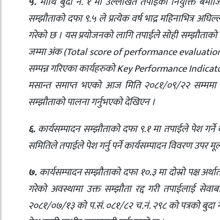
५.
माथि बुँदा नं. १ मा उल्लेखित तपाईंको नियुक्ति ब
सम्झौताको दफा ९.५ ले प्रत्येक वर्ष भाद्र महिनाभित्र अघिल
गरेको छ । यस प्रयोजनको लागि तपाईले सोही सम्झौताको दफा
जम्मा अंक (Total score of performance evaluation) 
सम्पन्न गरिएका कार्यहरुको Key Performance Indicator (K
मसान्त समाप्त भएको आज मिति २०८१/०९/२२ सम्ममा ११
सम्झौताको पालना गर्नुभएको देखिएन ।
६.
कार्यसम्पादन सम्झौताको दफा ९.१ मा तपाईले पेश गर्ने
समितिले तपाईले पेश गर्नु पर्ने कार्यसम्पादन विवरण उपर मूल्
७.
कार्यसम्पादन सम्झौताको दफा १०.३ मा दोस्रो पक्ष अर्थात 
गरेको अवस्थामा उक्त सम्झौता रद्द गरी तपाईलाई सेवा
२०८१/०७/१३ को प.सं. ०८१/८२ च.नं. २९८ को पत्रको बुदा 