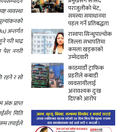
प्रमुखसँग सांसद
र्यसम्पादन
पराजुलीको भेट,
ष्ट व्यवस्था
समस्या समाधानमा
मूल्यांकनको
पहल गर्ने प्रतिबद्धता
) अन्तर्गत
रास्वपा सिन्धुपाल्चोक
े गरी भाद्र
जिल्ला सभापतिमा
कमला खड्काको
ण पेश नगरी
उम्मेदवारी
काठमाडौं ट्राफिक
प्रहरीले कबाडी
ि रहने र सो
व्यवसायीलाई
अनावश्यक दुःख
दिएको आरोप
 अंक प्राप्त
ाईसँग मिति
सम्म तपाईले