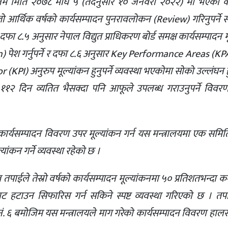
मोजिम मिति २०७८ माघ ५ (तदनुसार १० जनवरी २०२२) मा भएको का
्लो आर्थिक वर्षको कार्यसम्पादन पुनरावलोकन (Review) गरिनुपर्ने स्प
 ८.५ अनुसार नेपाल विद्युत प्राधिकरण बोर्ड समक्ष कार्यसम्पादन 
पेश गर्नुपर्ने र दफा ८.६ अनुसार Key Performance Areas (KPAs
PI) अनुरुप मूल्यांकन हुनुपर्ने व्यवस्था भएकोमा सोको उल्लंघन हुन
२ दिन व्यतित भैसक्दा पनि आफूले उपलब्ध गराउनुपर्ने विवर
 कार्यसम्पादन विवरण उपर मूल्यांकन गर्न यस मन्त्रालयमा एक समित
यांकन गर्ने व्यवस्था रहेको छ ।
तपाईले तेस्रो वर्षको कार्यसम्पादन मूल्यांकनमा ५० प्रतिशतभन्दा कम
बाट हटाउन सिफारिस गर्न सकिने स्पष्ट व्यवस्था गरिएको छ । तप
नं. ६ बमोजिम यस मन्त्रालयले माग गरेको कार्यसम्पादन विवरण हाल