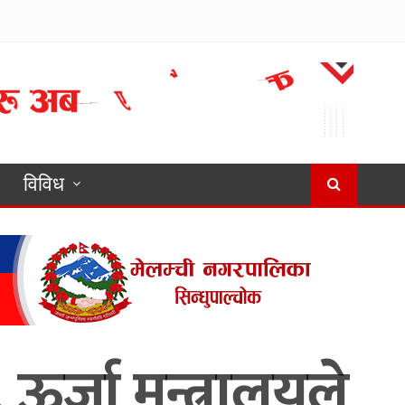
विविध
र्जा मन्त्रालयले