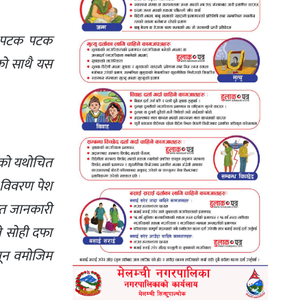
ेर पटक पटक
एको साथै यस
ाईको यथोचित
त विवरण पेश
खित जानकारी
ले सोही दफा
ानून वमोजिम