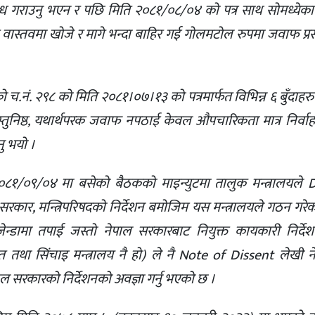
ध गराउनु भएन र पछि मिति २०८१/०८/०४ को पत्र साथ सोमध्येक
ास्तवमा खोजे र मागे भन्दा बाहिर गई गोलमटोल रुपमा जवाफ प्रस्त
को च.नं. २९८ को मिति २०८१।०७।१३ को पत्रमार्फत विभिन्न ६ बुँदाह
बस्तुनिष्ठ, यथार्थपरक जवाफ नपठाई केवल औपचारिकता मात्र निर्वाह 
ु भयो ।
०८१/०९/०४ मा बसेको बैठकको माइन्युटमा तालुक मन्त्रालयले
ार, मन्त्रिपरिषदको निर्देशन बमोजिम यस मन्त्रालयले गठन गरेको
्डामा तपाई जस्तो नेपाल सरकारबाट नियुक्त कायकारी निर्द
्रोत तथा सिंचाइ मन्त्रालय नै हो) ले नै Note of Dissent लेखी ने
ल सरकारको निर्देशनको अवज्ञा गर्नु भएको छ ।