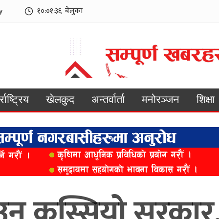
y
१०:०१:३८
बेलुका
्राष्ट्रिय
खेलकुद
अन्तर्वार्ता
मनोरञ्जन
शिक्षा
 कस्सियो सरकार, ऊ