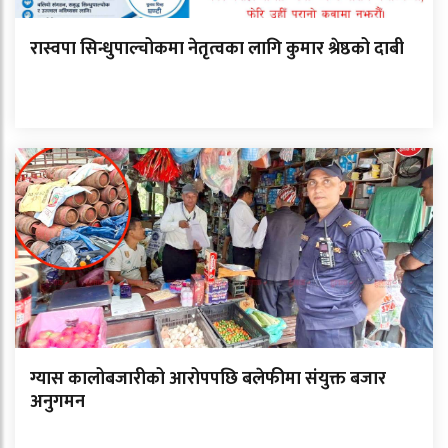
रास्वपा सिन्धुपाल्चोकमा नेतृत्वका लागि कुमार श्रेष्ठको दाबी
ग्यास कालोबजारीको आरोपपछि बलेफीमा संयुक्त बजार
अनुगमन