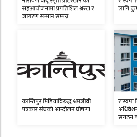
नारायण बाबू स्मृती प्रटिस्ठान को
रास्वपा 
सहआयोजनामा प्रगतिशिल श्रस्टा र
लागि कुमा
जागरण सम्मान सम्पन्न
कान्तिपुर मिडियाविरुद्ध श्रमजीवी
रास्वपा 
पत्रकार संघको आन्दोलन घोषणा
अधिवेशन
संगठन क