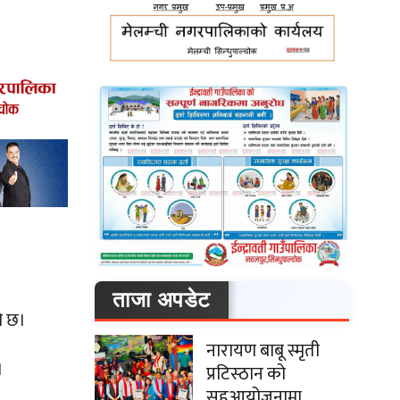
ताजा अपडेट
ो छ।
नारायण बाबू स्मृती
।
प्रटिस्ठान को
सहआयोजनामा