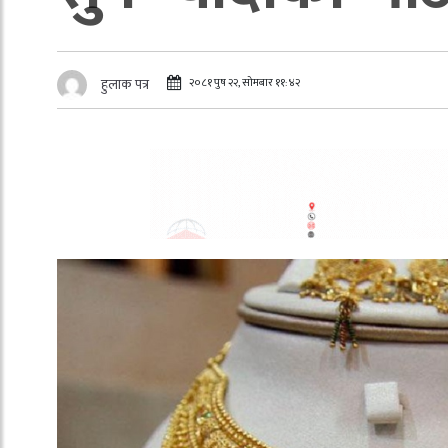
२०८१ पुष २२, सोमबार ११:४२
हुलाक पत्र