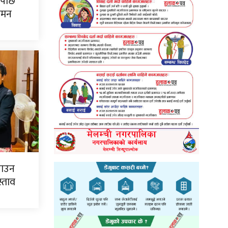
पपछि
गमन
्याउन
्ताव