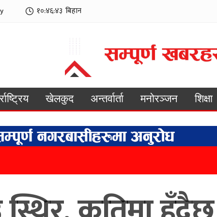
y
१०:४६:४४
बिहान
्राष्ट्रिय
खेलकुद
अन्तर्वार्ता
मनोरञ्जन
शिक्षा
स्थिर, कतिमा हुँदै