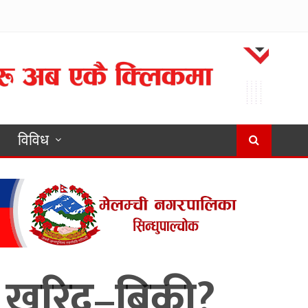
विविध
छ खरिद–बिक्री?