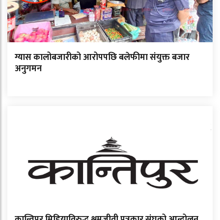
ग्यास कालोबजारीको आरोपपछि बलेफीमा संयुक्त बजार
अनुगमन
कान्तिपुर मिडियाविरुद्ध श्रमजीवी पत्रकार संघको आन्दोलन