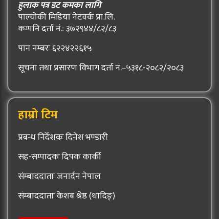
हुलाक पत्र डट कमका लागि
पाल्चोकी मिडिया नेटवर्क प्रा.लि.
कम्पनि दर्ता नं.: ३७२९४४/८२/८३
पान नम्बरः ६२२४२२६१५
सूचना तथा प्रसारण विभाग दर्ता नं.–५३१८-२०८२/२०८३
हाम्रो टिम
प्रबन्ध निर्देशकः दिनेश भण्डारी
सह-सम्पादकः दिपक कार्की
संम्बाददाताः जनार्दन नेपाल
संम्बाददाताः केशब श्रेष्ठ (धादिङ्)