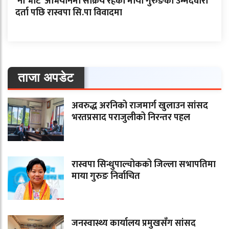
‘नो भोट’ अभियानमा सक्रिय रहेकी माया गुरुङको उम्मेदवारी
दर्ता पछि रास्वपा सि.पा विवादमा
ताजा अपडेट
अवरुद्ध अरनिको राजमार्ग खुलाउन सांसद
भरतप्रसाद पराजुलीको निरन्तर पहल
रास्वपा सिन्धुपाल्चोकको जिल्ला सभापतिमा
माया गुरुङ निर्वाचित
जनस्वास्थ्य कार्यालय प्रमुखसँग सांसद