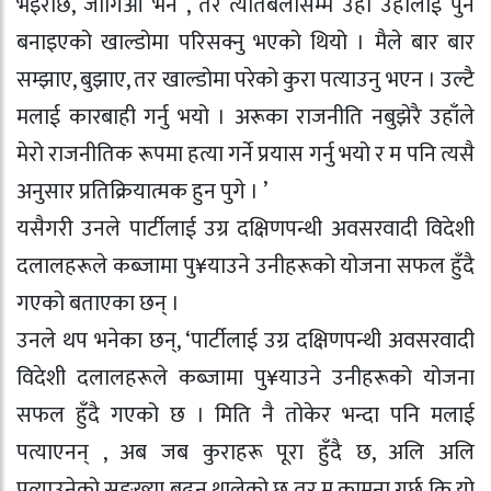
भइराछ, जोगिऔँ भने , तर त्यतिबेलासम्म उहाँ उहाँलाई पुर्न
बनाइएको खाल्डोमा परिसक्नु भएको थियो । मैले बार बार
सम्झाए, बुझाए, तर खाल्डोमा परेको कुरा पत्याउनु भएन । उल्टै
मलाई कारबाही गर्नु भयो । अरूका राजनीति नबुझेरै उहाँले
मेरो राजनीतिक रूपमा हत्या गर्ने प्रयास गर्नु भयो र म पनि त्यसै
अनुसार प्रतिक्रियात्मक हुन पुगे । ’
यसैगरी उनले पार्टीलाई उग्र दक्षिणपन्थी अवसरवादी विदेशी
दलालहरूले कब्जामा पु¥याउने उनीहरूको योजना सफल हुँदै
गएको बताएका छन् ।
उनले थप भनेका छन्, ‘पार्टीलाई उग्र दक्षिणपन्थी अवसरवादी
विदेशी दलालहरूले कब्जामा पु¥याउने उनीहरूको योजना
सफल हुँदै गएको छ । मिति नै तोकेर भन्दा पनि मलाई
पत्याएनन् , अब जब कुराहरू पूरा हुँदै छ, अलि अलि
पत्याउनेको सङ्ख्या बढ्न थालेको छ तर म कामना गर्छु कि यो