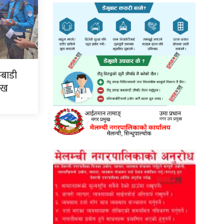
कबाडी
ःख