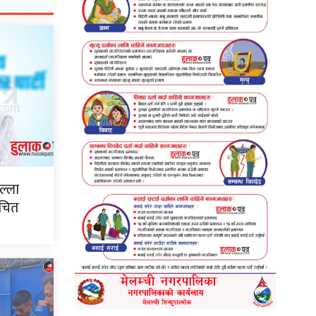
ल्ला
ाचित