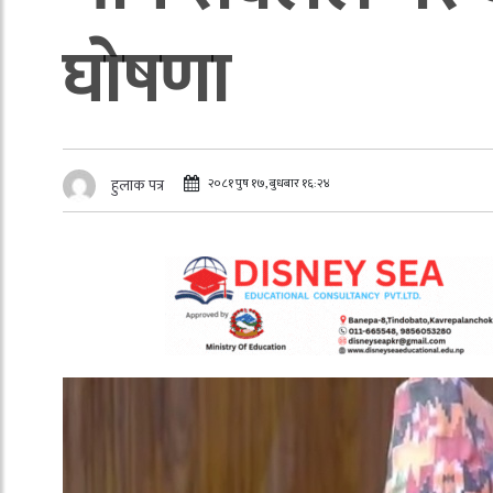
घाेषणा
२०८१ पुष १७, बुधबार १६:२४
हुलाक पत्र