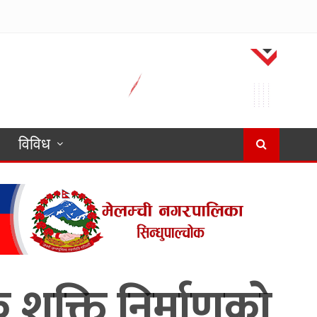
विविध
शक्ति निर्माणकाे