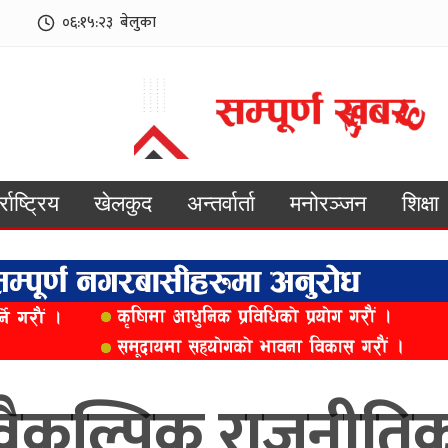
०६:१५:२५
बेलुका
्राष्ट्रिय
खेलकुद
अन्तर्वार्ता
मनोरञ्जन
शिक्षा
वैकल्पिक राजनीतिक 