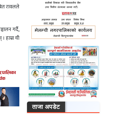
बित रावलले
चालन गर्दै,
। हाम्रा यी
ताजा अपडेट