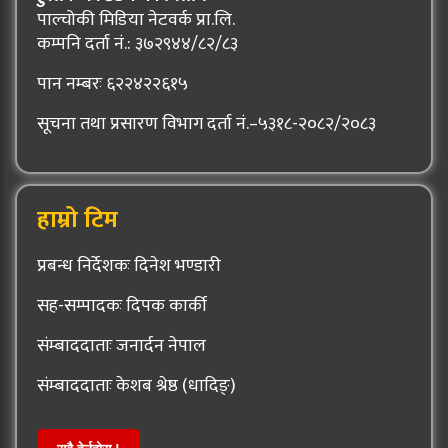
पाल्चोकी मिडिया नेटवर्क प्रा.लि.
कम्पनि दर्ता नं.: ३७२९४४/८२/८३
पान नम्बरः ६२२४२२६१५
सूचना तथा प्रसारण विभाग दर्ता नं.–५३१८-२०८२/२०८३
हाम्रो टिम
प्रबन्ध निर्देशकः दिनेश भण्डारी
सह-सम्पादकः दिपक कार्की
संम्बाददाताः जनार्दन नेपाल
संम्बाददाताः केशब श्रेष्ठ (धादिङ्)