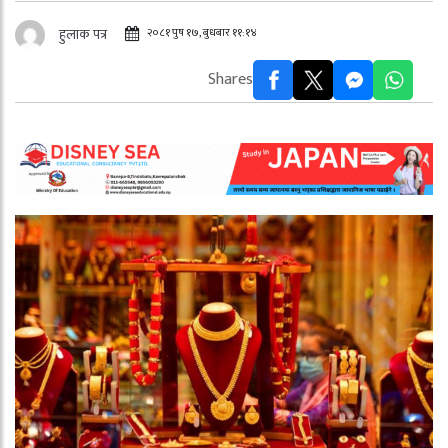
२०८१ पुष १७, बुधबार ११:१४
हुलाक पत्र
Shares