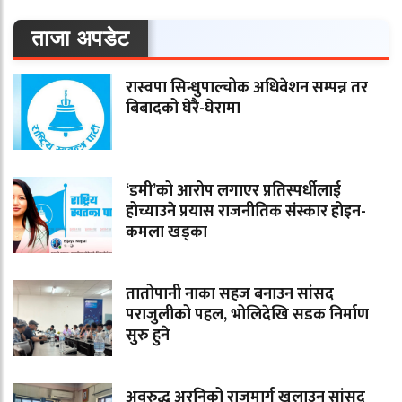
ताजा अपडेट
रास्वपा सिन्धुपाल्चोक अधिवेशन सम्पन्न तर
बिबादको घेरै-घेरामा
‘डमी’को आरोप लगाएर प्रतिस्पर्धीलाई
होच्याउने प्रयास राजनीतिक संस्कार होइन-
कमला खड्का
तातोपानी नाका सहज बनाउन सांसद
पराजुलीको पहल, भोलिदेखि सडक निर्माण
सुरु हुने
अवरुद्ध अरनिको राजमार्ग खुलाउन सांसद