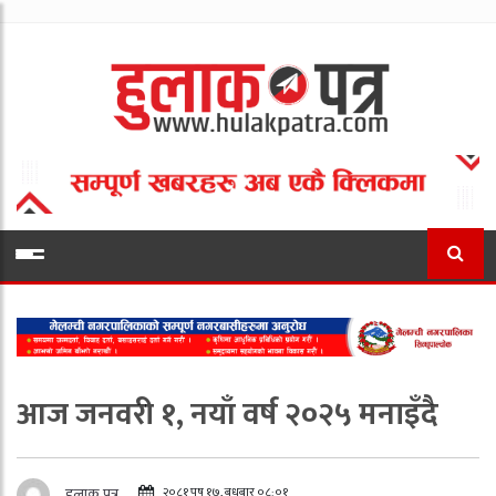
आज जनवरी १, नयाँ वर्ष २०२५ मनाइँदै
२०८१ पुष १७, बुधबार ०८:०१
हुलाक पत्र