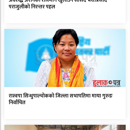
अवरुद्ध अरनिको राजमार्ग खुलाउन सांसद भरतप्रसाद
पराजुलीको निरन्तर पहल
रास्वपा सिन्धुपाल्चोकको जिल्ला सभापतिमा माया गुरुङ
निर्वाचित