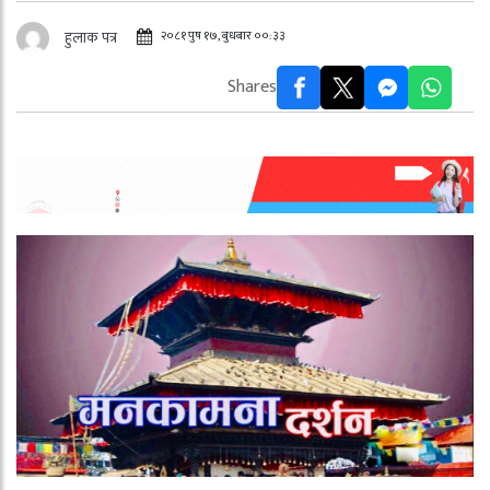
२०८१ पुष १७, बुधबार ००:३३
हुलाक पत्र
Shares