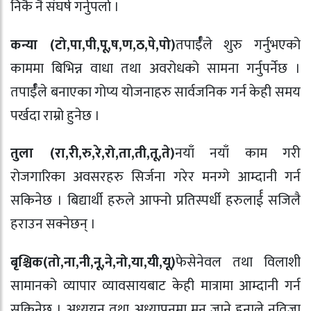
निकै नै संघर्ष गर्नुपर्ला ।
कन्या (टो
,
पा
,
पी
,
पू
,
ष
,
ण
,
ठ
,
पे
,
पो)
तपार्ईँले शुरु गर्नुभएको
काममा बिभिन्न वाधा तथा अवरोधको सामना गर्नुपर्नेछ ।
तपार्ईँले बनाएका गोप्य योजनाहरु सार्वजनिक गर्न केही समय
पर्खदा राम्रो हुनेछ ।
तुला (रा
,
री
,
रु
,
रे
,
रो
,
ता
,
ती
,
तू
,
ते)
नयाँ नयाँ काम गरी
रोजगारिका अवसरहरु सिर्जना गरेर मनग्गे आम्दानी गर्न
सकिनेछ । बिद्यार्थी हरुले आफ्नो प्रतिस्पर्धी हरुलार्ई सजिलै
हराउन सक्नेछन् ।
बृश्चिक(तो
,
ना
,
नी
,
नू
,
ने
,
नो
,
या
,
यी
,
यू)
फेसेनेवल तथा विलाशी
सामानको व्यापार व्यावसायबाट केही मात्रामा आम्दानी गर्न
सकिनेछ । अध्ययन तथा अध्यापनमा मन जाने हुनाले नतिजा