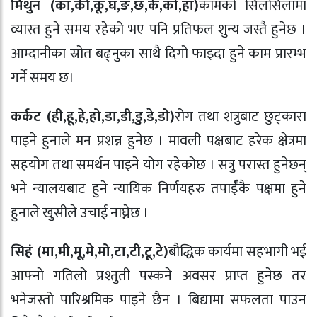
मिथुन (का
,
की
,
कू
,
घ
,
ङ
,
छ
,
के
,
को
,
हा)
कामको सिलसिलामा
व्यास्त हुने समय रहेको भए पनि प्रतिफल शुन्य जस्तै हुनेछ ।
आम्दानीका स्रोत बढ्नुका साथै दिगो फाइदा हुने काम प्रारम्भ
गर्ने समय छ।
कर्कट (ही
,
हू
,
हे
,
हो
,
डा
,
डी
,
डु
,
डे
,
डो)
रोग तथा शत्रुबाट छुट्कारा
पाइने हुनाले मन प्रशन्न हुनेछ । मावली पक्षबाट हरेक क्षेत्रमा
सहयोग तथा समर्थन पाइने योग रहेकोछ । सत्रु परास्त हुनेछन्
भने न्यालयबाट हुने न्यायिक निर्णयहरु तपार्ईँकै पक्षमा हुने
हुनाले खुसीले उचाई नाघ्नेछ ।
सिहं (मा
,
मी
,
मू
,
मे
,
मो
,
टा
,
टी
,
टू
,
टे)
बौद्धिक कार्यमा सहभागी भई
आफ्नो गतिलो प्रश्तुती पस्कने अवसर प्राप्त हुनेछ तर
भनेजस्तो पारिश्रमिक पाइने छैन । बिद्यामा सफलता पाउन