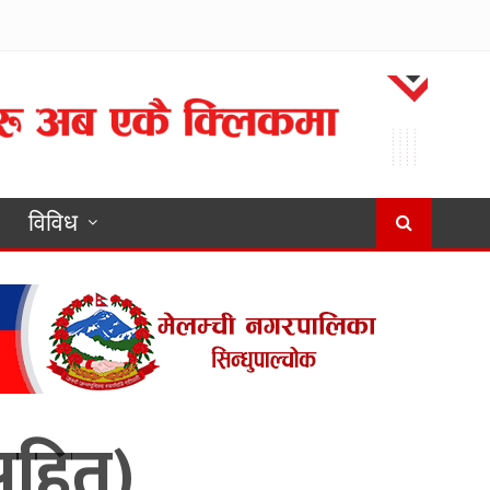
विविध
 सहित)