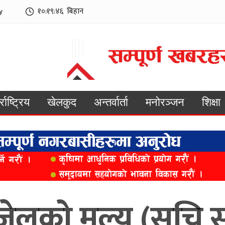
y
१०:१९:४८
बिहान
्राष्ट्रिय
खेलकुद
अन्तर्वार्ता
मनोरञ्जन
शिक्षा
डिजेलको मुल्य (सुचि