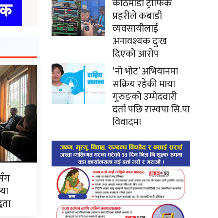
काठमाडौं ट्राफिक
प्रहरीले कबाडी
व्यवसायीलाई
अनावश्यक दुःख
दिएको आरोप
‘नो भोट’ अभियानमा
सक्रिय रहेकी माया
गुरुङको उम्मेदवारी
दर्ता पछि रास्वपा सि.पा
विवादमा
सँग
्या
्धता