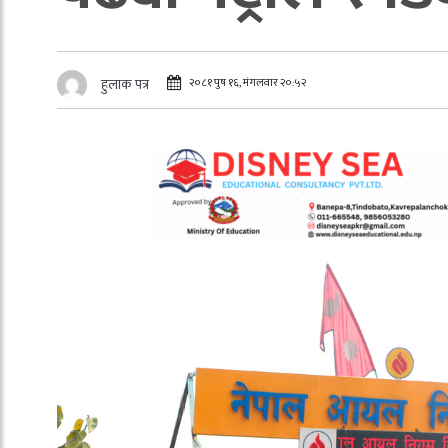
२०८१ पुष १६, मंगलवार २०:५२
हुलाक पत्र