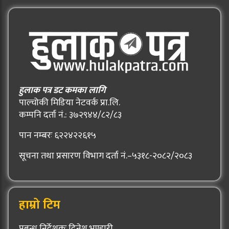
हुलाक पत्र डट कमका लागि
पाल्चोकी मिडिया नेटवर्क प्रा.लि.
कम्पनि दर्ता नं.: ३७२९४४/८२/८३
पान नम्बरः ६२२४२२६१५
सूचना तथा प्रसारण विभाग दर्ता नं.–५३१८-२०८२/२०८३
हाम्रो टिम
प्रबन्ध निर्देशकः दिनेश भण्डारी