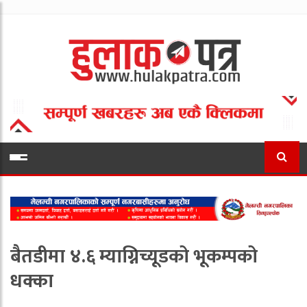
बैतडीमा ४.६ म्याग्निच्यूडको भूकम्पको
धक्का