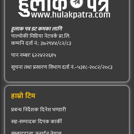
हुलाक पत्र डट कमका लागि
पाल्चोकी मिडिया नेटवर्क प्रा.लि.
कम्पनि दर्ता नं.: ३७२९४४/८२/८३
पान नम्बरः ६२२४२२६१५
सूचना तथा प्रसारण विभाग दर्ता नं.–५३१८-२०८२/२०८३
हाम्रो टिम
प्रबन्ध निर्देशकः दिनेश भण्डारी
सह-सम्पादकः दिपक कार्की
संम्बाददाताः जनार्दन नेपाल