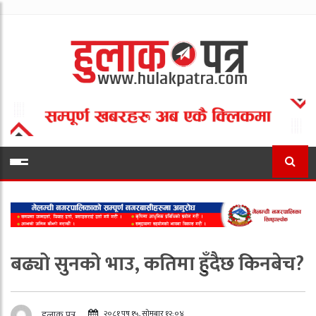
बढ्यो सुनको भाउ, कतिमा हुँदैछ किनबेच?
२०८१ पुष १५, सोमबार १२:०४
हुलाक पत्र