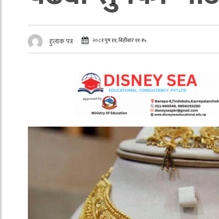
२०८१ पुष ११, बिहीबार ११:१५
हुलाक पत्र