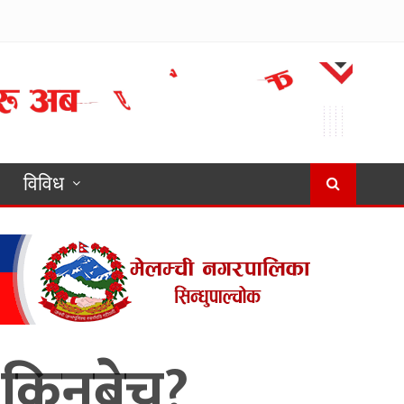
विविध
 किनबेच?