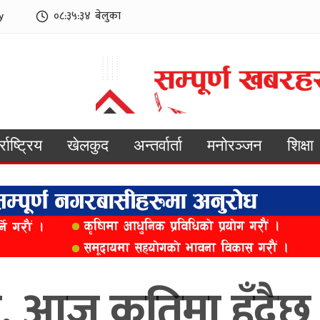
y
०८:३५:३६
बेलुका
्राष्ट्रिय
खेलकुद
अन्तर्वार्ता
मनोरञ्जन
शिक्षा
उ, आज कतिमा हुँदैछ