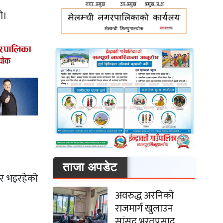
ो।
ताजा अपडेट
ार भइरहेको
अवरुद्ध अरनिको
राजमार्ग खुलाउन
सांसद भरतप्रसाद