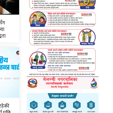
सँग
्या
्धता
रहेकी
ता पछि