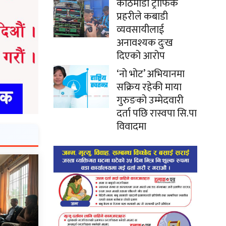
काठमाडौं ट्राफिक
प्रहरीले कबाडी
व्यवसायीलाई
अनावश्यक दुःख
दिएको आरोप
‘नो भोट’ अभियानमा
सक्रिय रहेकी माया
गुरुङको उम्मेदवारी
दर्ता पछि रास्वपा सि.पा
विवादमा