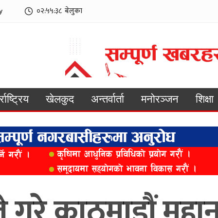
y
०२:५५:४०
बेलुका
्राष्ट्रिय
खेलकुद
अन्तर्वार्ता
मनोरञ्जन
शिक्षा
 गरे काठमाडौं महा