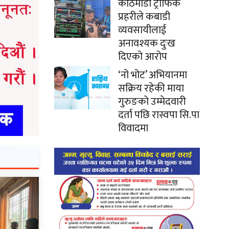
काठमाडौं ट्राफिक
प्रहरीले कबाडी
व्यवसायीलाई
अनावश्यक दुःख
दिएको आरोप
‘नो भोट’ अभियानमा
सक्रिय रहेकी माया
गुरुङको उम्मेदवारी
दर्ता पछि रास्वपा सि.पा
विवादमा