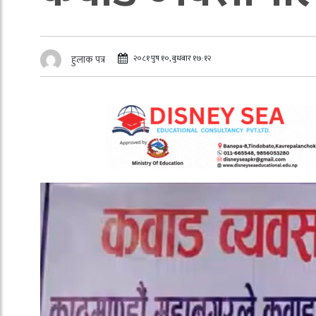
२०८१ पुष १०, बुधबार १७:१२
हुलाक पत्र