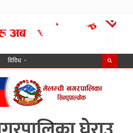
विविध
नगरपालिका घेराउ