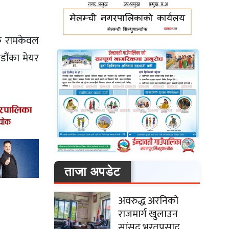
जक रामकेवल
डौंका मेयर
ताजा अपडेट
अवरुद्ध अरनिको
राजमार्ग खुलाउन
सांसद भरतप्रसाद