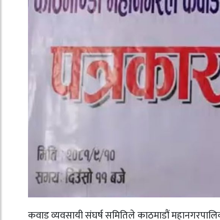
कवाड व्यवसायी संघर्ष समितिले काठमाडौं महानगरपालिक