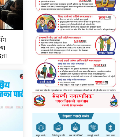
सँग
्या
्धता