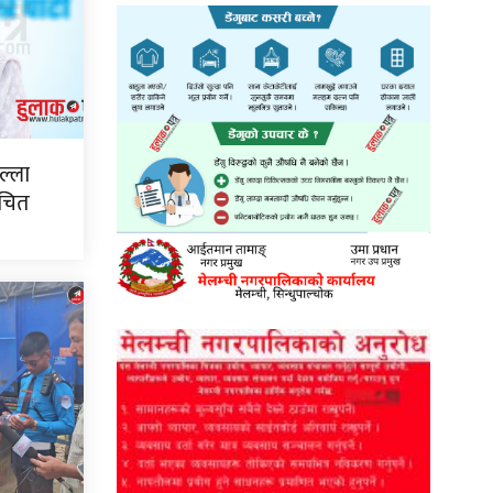
ल्ला
ाचित