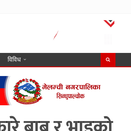
विविध
ारे बाबु र भाइको