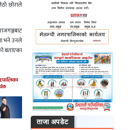
ेठो छोराले
राजगञ्जबाट
मा भने उनले
ेको बताएका
ताजा अपडेट