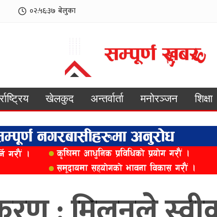
०२:५६:३९
बेलुका
्राष्ट्रिय
खेलकुद
अन्तर्वार्ता
मनोरञ्जन
शिक्षा
रकरण : मिलनले स्वीक