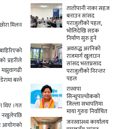
तातोपानी नाका सहज
बनाउन सांसद
पराजुलीको पहल,
ा छोरा मिलन
भोलिदेखि सडक
निर्माण सुरु हुने
अवरुद्ध अरनिको
 बाहिरिएको
राजमार्ग खुलाउन
ो प्रहरीले
सांसद भरतप्रसाद
ट मझुवागढी
पराजुलीको निरन्तर
पहल
रामा बस्ने
रास्वपा
सिन्धुपाल्चोकको
जिल्ला सभापतिमा
का थिए ।गत
माया गुरुङ निर्वाचित
ा नखुलेपछि
जनस्वास्थ्य कार्यालय
ेवा आयोगको