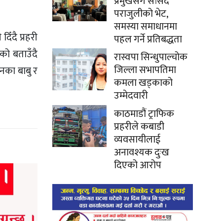
प्रमुखसँग सांसद
पराजुलीको भेट,
समस्या समाधानमा
िँदै प्रहरी
पहल गर्ने प्रतिबद्धता
ेको बताउँदै
रास्वपा सिन्धुपाल्चोक
जिल्ला सभापतिमा
उनका बाबु र
कमला खड्काको
उम्मेदवारी
काठमाडौं ट्राफिक
प्रहरीले कबाडी
व्यवसायीलाई
अनावश्यक दुःख
दिएको आरोप