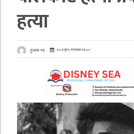
हत्या
२०८१ पुष ९, मंगलवार १४:५०
हुलाक पत्र