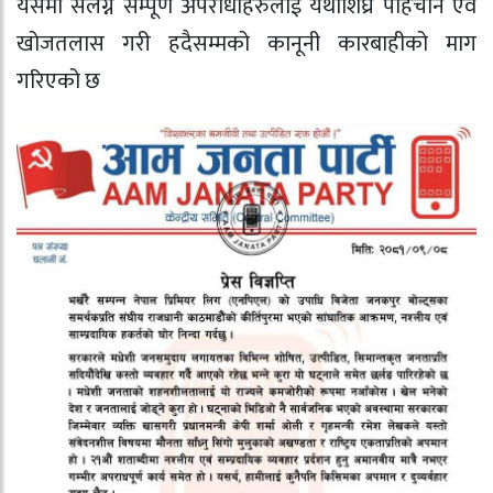
यसमा संलग्न सम्पूर्ण अपराधीहरुलाई यथाशिघ्र पहिचान एवं
खोजतलास गरी हदैसम्मको कानूनी कारबाहीको माग
गरिएको छ