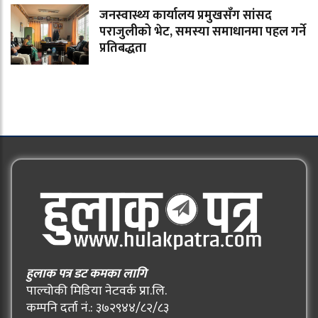
जनस्वास्थ्य कार्यालय प्रमुखसँग सांसद
पराजुलीको भेट, समस्या समाधानमा पहल गर्ने
प्रतिबद्धता
हुलाक पत्र डट कमका लागि
पाल्चोकी मिडिया नेटवर्क प्रा.लि.
कम्पनि दर्ता नं.: ३७२९४४/८२/८३