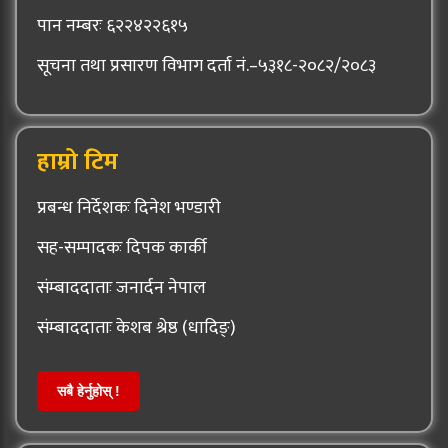
पान नम्बरः ६२२४२२६१५
सूचना तथा प्रसारण विभाग दर्ता नं.–५३१८-२०८२/२०८३
हाम्रो टिम
प्रबन्ध निर्देशकः दिनेश भण्डारी
सह-सम्पादकः दिपक कार्की
संम्बाददाताः जनार्दन नेपाल
संम्बाददाताः केशब श्रेष्ठ (धादिङ्)
सबै हेर्नुहोस् !