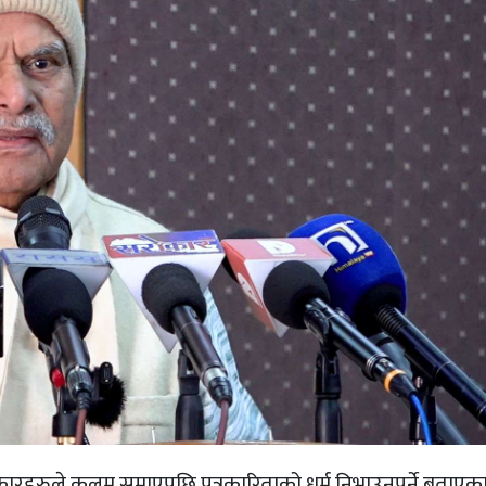
्रकारहरुले कलम समाएपछि पत्रकारिताको धर्म निभाउनुपर्ने बताएका