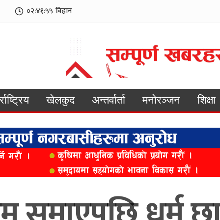
०२:४१:५७
बिहान
्राष्ट्रिय
खेलकुद
अन्तर्वार्ता
मनोरञ्जन
शिक्षा
समाएपछि धर्म छाड्नु