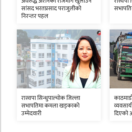
अवरुद्ध अरनिको राजमार्ग खुलाउन
रास्वपा 
सांसद भरतप्रसाद पराजुलीको
सभापतिमा
निरन्तर पहल
रास्वपा सिन्धुपाल्चोक जिल्ला
काठमाडौं
सभापतिमा कमला खड्काको
व्यवसाय
उम्मेदवारी
दिएको 