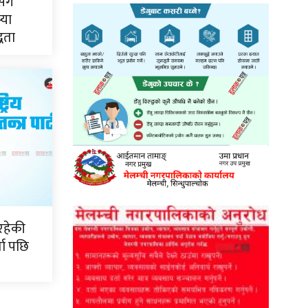
सँग
्या
्धता
रहेकी
ता पछि