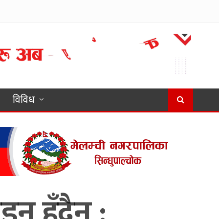
विविध
 हुँदैन् :