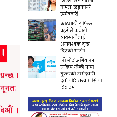
जिल्ला सभापतिमा
कमला खड्काको
उम्मेदवारी
काठमाडौं ट्राफिक
प्रहरीले कबाडी
व्यवसायीलाई
अनावश्यक दुःख
दिएको आरोप
‘नो भोट’ अभियानमा
सक्रिय रहेकी माया
गुरुङको उम्मेदवारी
दर्ता पछि रास्वपा सि.पा
विवादमा