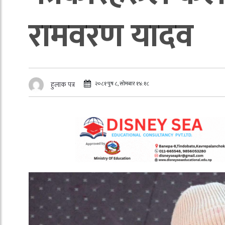
रामवरण यादव
२०८१ पुष ८, सोमबार १४:१८
हुलाक पत्र