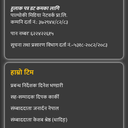
हुलाक पत्र डट कमका लागि
पाल्चोकी मिडिया नेटवर्क प्रा.लि.
कम्पनि दर्ता नं.: ३७२९४४/८२/८३
पान नम्बरः ६२२४२२६१५
सूचना तथा प्रसारण विभाग दर्ता नं.–५३१८-२०८२/२०८३
हाम्रो टिम
प्रबन्ध निर्देशकः दिनेश भण्डारी
सह-सम्पादकः दिपक कार्की
संम्बाददाताः जनार्दन नेपाल
संम्बाददाताः केशब श्रेष्ठ (धादिङ्)