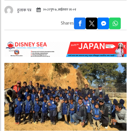
२०८१ पुष ७, आईतवार २१:०१
हुलाक पत्र
Shares