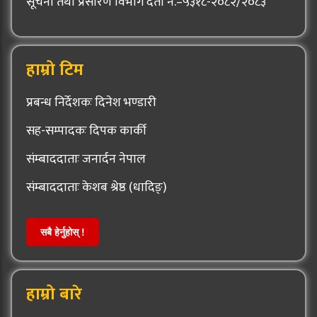
सूचना तथा प्रसारण विभाग दर्ता नं.–५३१८-२०८२/२०८३
हाम्रो टिम
प्रबन्ध निर्देशकः दिनेश भण्डारी
सह-सम्पादकः दिपक कार्की
संम्बाददाताः जनार्दन नेपाल
संम्बाददाताः केशब श्रेष्ठ (धादिङ्)
सबै हेर्नुहोस् !
हाम्रो बारे