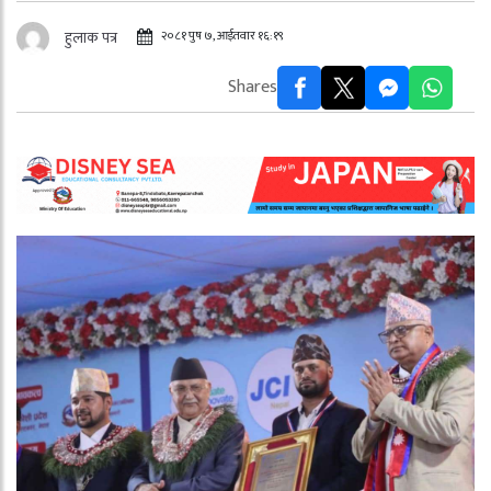
२०८१ पुष ७, आईतवार १६:१९
हुलाक पत्र
Shares