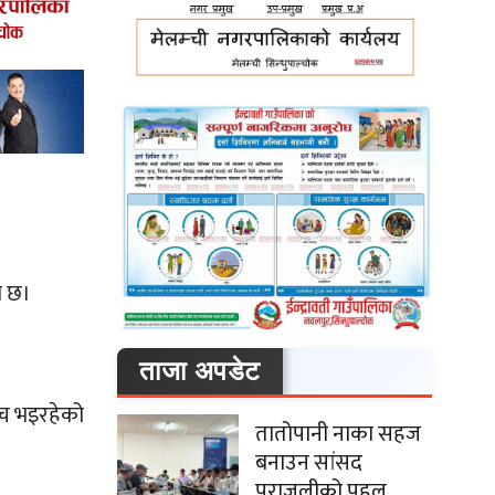
ो छ।
ताजा अपडेट
ेच भइरहेको
तातोपानी नाका सहज
बनाउन सांसद
पराजुलीको पहल,