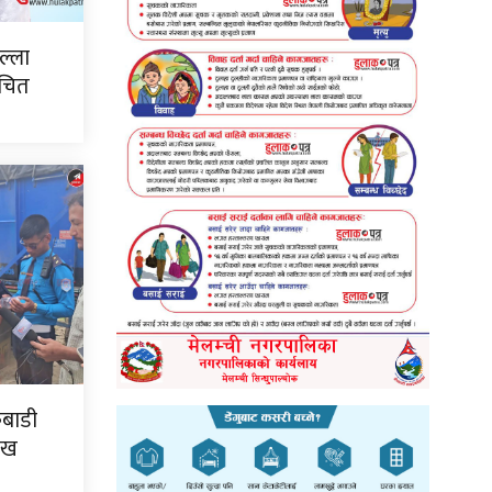
ल्ला
ाचित
कबाडी
ःख