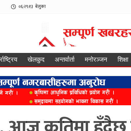
०६:२९:१५
बेलुका
्राष्ट्रिय
खेलकुद
अन्तर्वार्ता
मनोरञ्जन
शिक्षा
उ, आज कतिमा हुँदैछ