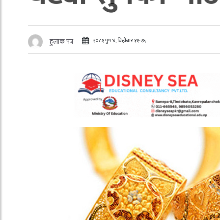
२०८१ पुष ४, बिहीबार ११:२६
हुलाक पत्र