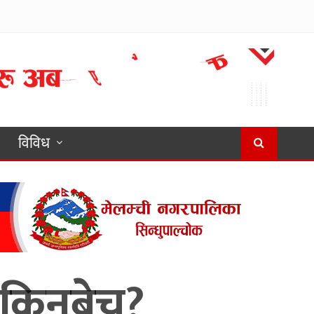
विविध
 किनबेच?