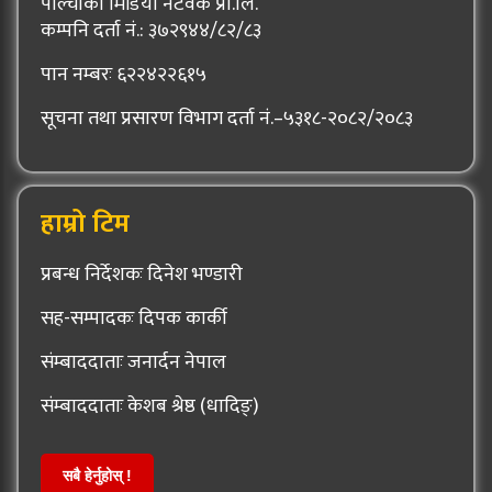
पाल्चोकी मिडिया नेटवर्क प्रा.लि.
कम्पनि दर्ता नं.: ३७२९४४/८२/८३
पान नम्बरः ६२२४२२६१५
सूचना तथा प्रसारण विभाग दर्ता नं.–५३१८-२०८२/२०८३
हाम्रो टिम
प्रबन्ध निर्देशकः दिनेश भण्डारी
सह-सम्पादकः दिपक कार्की
संम्बाददाताः जनार्दन नेपाल
संम्बाददाताः केशब श्रेष्ठ (धादिङ्)
सबै हेर्नुहोस् !