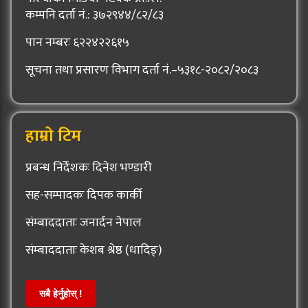
कम्पनि दर्ता नं.: ३७२९४४/८२/८३
पान नम्बरः ६२२४२२६१५
सूचना तथा प्रसारण विभाग दर्ता नं.–५३१८-२०८२/२०८३
हाम्रो टिम
प्रबन्ध निर्देशकः दिनेश भण्डारी
सह-सम्पादकः दिपक कार्की
संम्बाददाताः जनार्दन नेपाल
संम्बाददाताः केशब श्रेष्ठ (धादिङ्)
सबै हेर्नुहोस् !