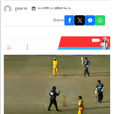
२०८१ मंसिर ३०, आईतवार १७:०६
हुलाक पत्र
Shares