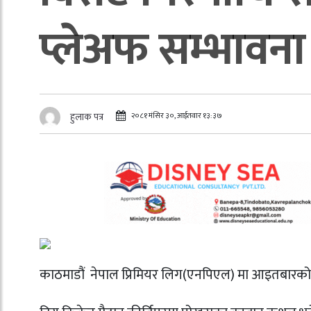
प्लेअफ सम्भावना
२०८१ मंसिर ३०, आईतवार १३:३७
हुलाक पत्र
काठमाडौं नेपाल प्रिमियर लिग(एनपिएल) मा आइतबारको दोस