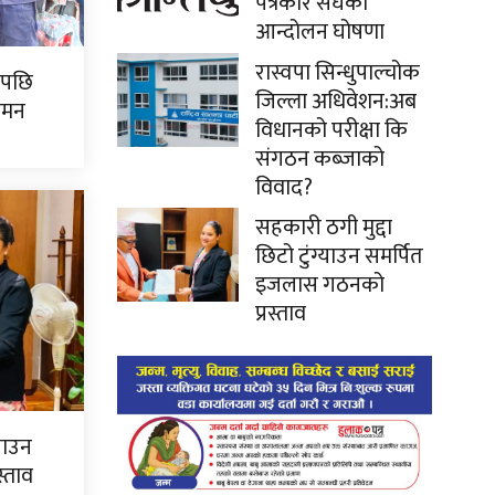
पत्रकार संघको
आन्दोलन घोषणा
रास्वपा सिन्धुपाल्चोक
पपछि
जिल्ला अधिवेशन:अब
गमन
विधानको परीक्षा कि
संगठन कब्जाको
विवाद?
सहकारी ठगी मुद्दा
छिटो टुंग्याउन समर्पित
इजलास गठनको
प्रस्ताव
्याउन
्ताव