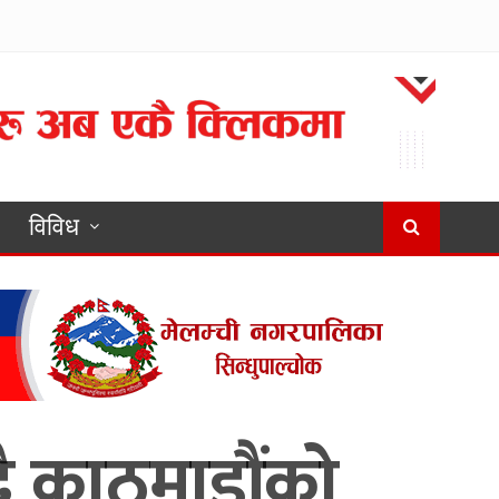
विविध
ै काठमाडौंको