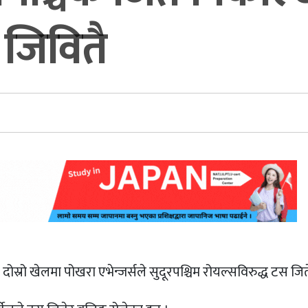
 जिवितै
्रो खेलमा पोखरा एभेन्जर्सले सुदूरपश्चिम रोयल्सविरुद्ध टस जि