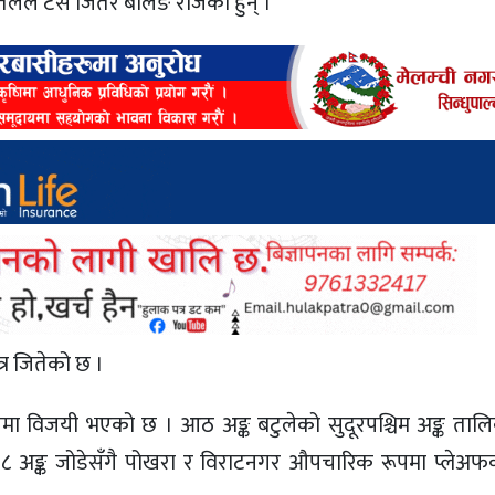
्तेलले टस जितेर बलिङ रोजेका हुन् ।
्र जितेको छ ।
ेलमा विजयी भएको छ । आठ अङ्क बटुलेको सुदूरपश्चिम अङ्क तालिक
८ अङ्क जोडेसँगै पोखरा र विराटनगर औपचारिक रूपमा प्लेअफ