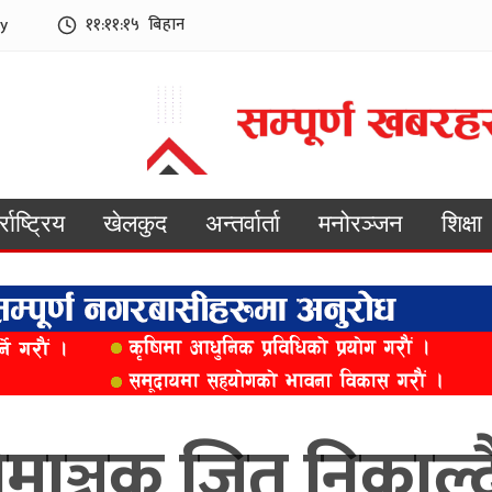
y
११:११:१६
बिहान
्राष्ट्रिय
खेलकुद
अन्तर्वार्ता
मनोरञ्जन
शिक्षा
माञ्चक जित निकाल्द