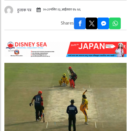
२०८१ मंसिर २३, आईतवार १४:४६
हुलाक पत्र
Shares