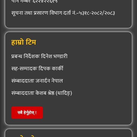
पान नम्बरः ६२२४२२६१५
सूचना तथा प्रसारण विभाग दर्ता नं.–५३१८-२०८२/२०८३
हाम्रो टिम
प्रबन्ध निर्देशकः दिनेश भण्डारी
सह-सम्पादकः दिपक कार्की
संम्बाददाताः जनार्दन नेपाल
संम्बाददाताः केशब श्रेष्ठ (धादिङ्)
सबै हेर्नुहोस् !