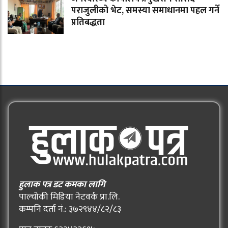
पराजुलीको भेट, समस्या समाधानमा पहल गर्ने
प्रतिबद्धता
हुलाक पत्र डट कमका लागि
पाल्चोकी मिडिया नेटवर्क प्रा.लि.
कम्पनि दर्ता नं.: ३७२९४४/८२/८३