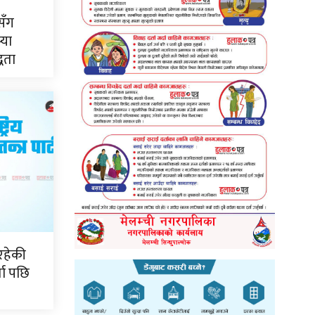
सँग
्या
्धता
रहेकी
ता पछि