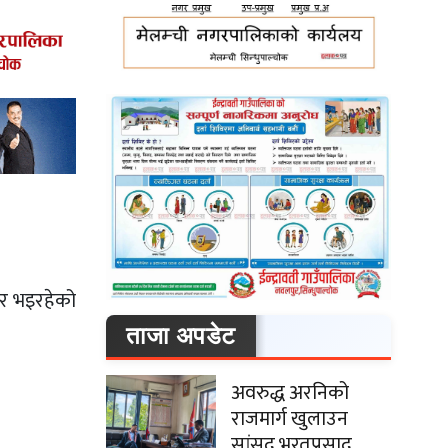
ार भइरहेको
ताजा अपडेट
अवरुद्ध अरनिको
राजमार्ग खुलाउन
सांसद भरतप्रसाद