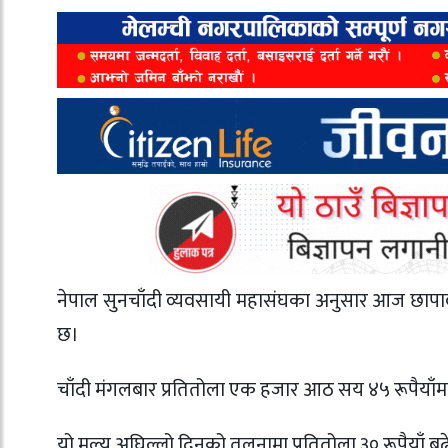
नेपाल सुनचाँदी व्यवसायी महासंघका अनुसार आज छापा
छ।
चाँदी मंगलबार प्रतितोला एक हजार आठ सय ४५ रूपैयाँ
यो मूल्य अघिल्लो दिनको तुलनामा प्रतितोला ३० रूपैयाँ ब