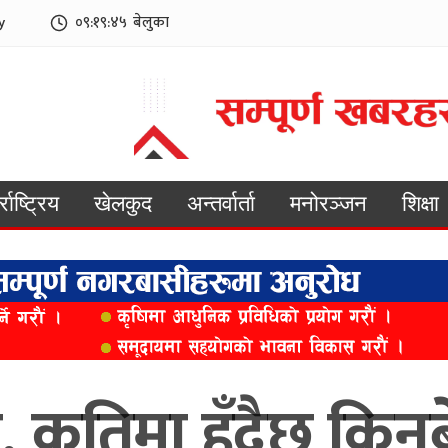
y
०९:१९:४७
बेलुका
्राष्ट्रिय
खेलकुद
अन्तर्वार्ता
मनोरञ्जन
शिक्षा
, कतिमा हुँदैछ किन