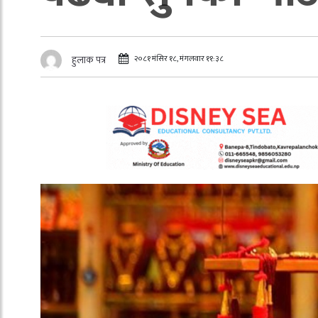
२०८१ मंसिर १८, मंगलवार ११:३८
हुलाक पत्र