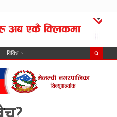
विविध
बेच?