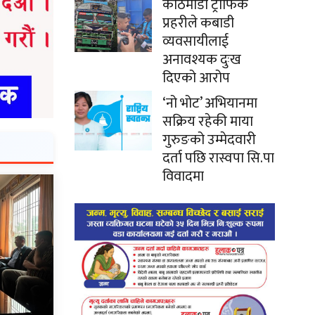
काठमाडौं ट्राफिक
प्रहरीले कबाडी
व्यवसायीलाई
अनावश्यक दुःख
दिएको आरोप
‘नो भोट’ अभियानमा
सक्रिय रहेकी माया
गुरुङको उम्मेदवारी
दर्ता पछि रास्वपा सि.पा
विवादमा