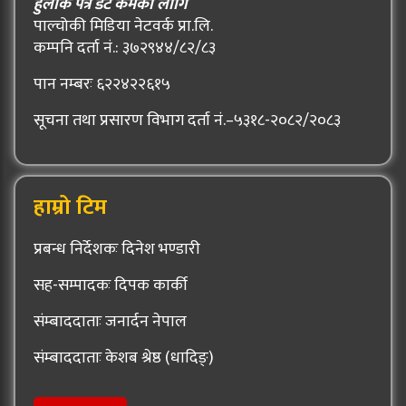
हुलाक पत्र डट कमका लागि
पाल्चोकी मिडिया नेटवर्क प्रा.लि.
कम्पनि दर्ता नं.: ३७२९४४/८२/८३
पान नम्बरः ६२२४२२६१५
सूचना तथा प्रसारण विभाग दर्ता नं.–५३१८-२०८२/२०८३
हाम्रो टिम
प्रबन्ध निर्देशकः दिनेश भण्डारी
सह-सम्पादकः दिपक कार्की
संम्बाददाताः जनार्दन नेपाल
संम्बाददाताः केशब श्रेष्ठ (धादिङ्)