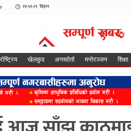
y
११:५१:३०
बिहान
्राष्ट्रिय
खेलकुद
अन्तर्वार्ता
मनोरञ्जन
शिक्षा
 आज साँझ काठमाडौं 