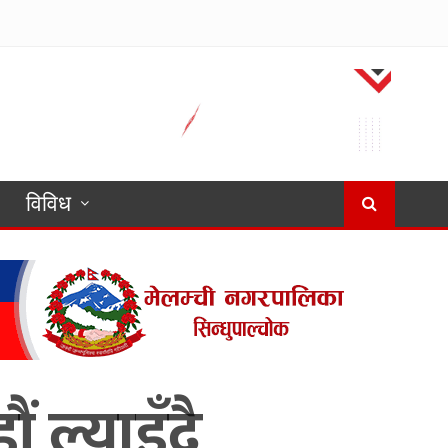
विविध
ल्याइँदै